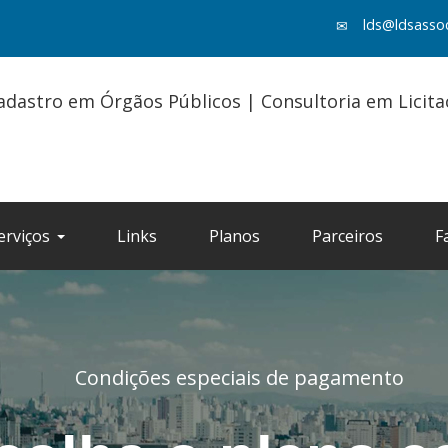
lds@ldsasso
adastro em Órgãos Públicos | Consultoria em Licit
erviços
Links
Planos
Parceiros
F
Condições especiais de pagamento