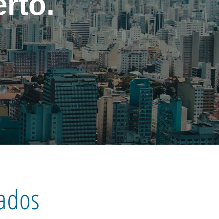
rto.
iados