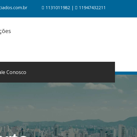
ciados.com.br
1131011982 |
11947432211
ações
ale Conosco