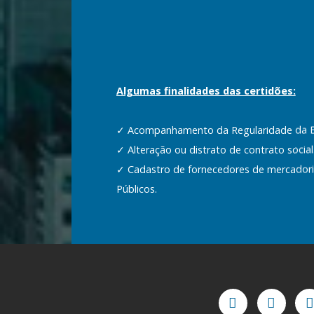
Algumas finalidades das certidões:
✓ Acompanhamento da Regularidade da 
✓ Alteração ou distrato de contrato social
✓ Cadastro de fornecedores de mercadori
Públicos.
✓ Contratação de prestação de serviços c
✓ Compra, Venda e Locações de Imóveis.
✓ Dispensa de juros, multa ou qualquer be
instituições oficiais de crédito.
✓ Empréstimos ou financiamentos junto a
✓ Empréstimos ou financiamentos junto às 
crédito.