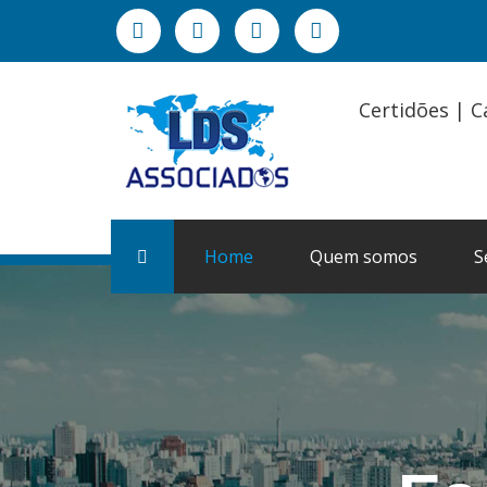
Certidões | C
Home
Quem somos
S