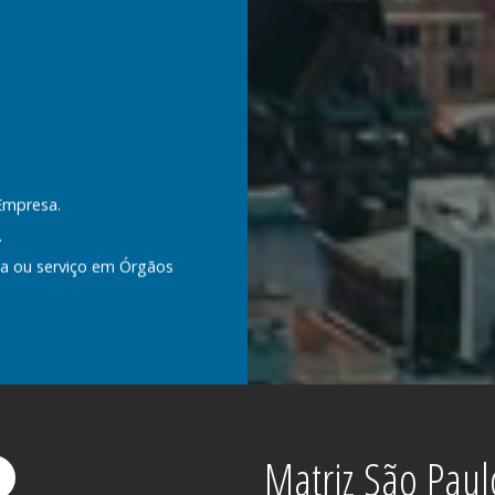
Empresa.
.
a ou serviço em Órgãos
om órgãos públicos.
nefício junto às
 Órgãos Públicos.
instituições oficiais de
Matriz São Paul