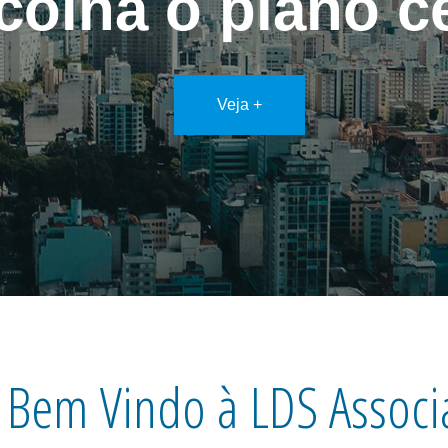
colha o plano ce
Veja +
 Bem Vindo à LDS Assoc